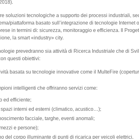
2018).
re soluzioni tecnologiche a supporto dei processi industriali, sec
ema/piattaforma basato sull’integrazione di tecnologie Internet of
mprese in termini di: sicurezza, monitoraggio e efficienza. Il Proge
ione, la smart «industry» city.
nologie prevedranno sia attività di Ricerca Industriale che di S
con questi obiettivi:
tività basata su tecnologie innovative come il MulteFire (copertur
ioni intelligenti che offriranno servizi come:
ed efficiente;
pazi interni ed esterni (climatico, acustico…);
noscimento facciale, targhe, eventi anomali;
(mezzi e persone);
no del corpo illuminante di punti di ricarica per veicoli elettrici.