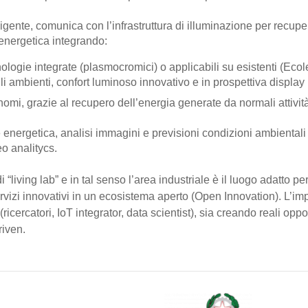
ligente, comunica con l’infrastruttura di illuminazione per recuper
 energetica integrando:
ogie integrate (plasmocromici) o applicabili su esistenti (Eco
i ambienti, confort luminoso innovativo e in prospettiva display in
mi, grazie al recupero dell’energia generate da normali attività
 energetica, analisi immagini e previsioni condizioni ambientali 
o analitycs.
 “living lab” e in tal senso l’area industriale è il luogo adatto 
rvizi innovativi in un ecosistema aperto (Open Innovation). L’i
(ricercatori, IoT integrator, data scientist), sia creando reali oppo
riven.